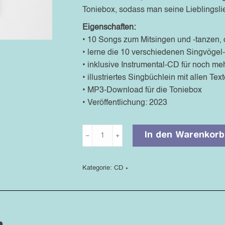
Toniebox, sodass man seine Lieblingslie
Eigenschaften:
• 10 Songs zum Mitsingen und -tanzen, d
• lerne die 10 verschiedenen Singvöge
• inklusive Instrumental-CD für noch m
• illustriertes Singbüchlein mit allen T
• MP3-Download für die Toniebox
• Veröffentlichung: 2023
Doppel-
﹣
﹢
In den Warenkorb
CD
«Üsi
Welt»
Kategorie:
CD
Menge