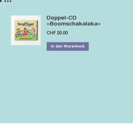
n …
Doppel-CD
«Boomschakalaka»
CHF
20.00
In den Warenkorb