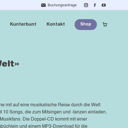
Buchungsanfrage
Instagram
Facebook
YouTube
Kunterbunt
Kontakt
Shop
page
page
page
opens
opens
opens
Kunterbunt
Kontakt
Shop
in
in
in
new
new
new
window
window
window
elt»
 mit auf eine musikalische Reise durch die Welt
it 10 Songs, die zum Mitsingen und -tanzen einladen,
ne Musikfans. Die Doppel-CD kommt mit einer
ingbüchlein und einem MP3-Download für die