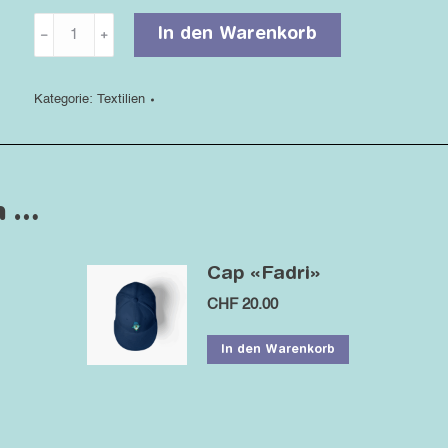
Cap
Alternative:
﹣
﹢
In den Warenkorb
«Boomschakalaka»
Menge
Kategorie:
Textilien
n …
Cap «Fadri»
CHF
20.00
In den Warenkorb