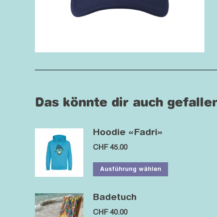
Das könnte dir auch gefalle
Hoodie «Fadri»
CHF
45.00
Dieses
Ausführung wählen
Produkt
weist
Badetuch
mehrere
CHF
40.00
Varianten